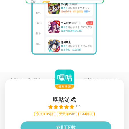
应用名称：
嘿咕游戏
版本号：
4.8.4
更新时间：
2026.07.14
开发者：
西安游海网络科技有限公司
备案号：
陕ICP备17001020号-12A
Copyright © 2026 西安游海网络科技有限公司 All rights reserved.
嘿咕游戏
应用权限
隐私协议
功能介绍
5.0
永久0.05折
天天领648
GM特权